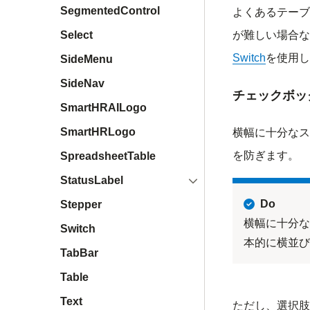
SegmentedControl
よくあるテーブ
が難しい場合な
Select
Switch
を使用し
SideMenu
SideNav
チェックボッ
SmartHRAILogo
SmartHRLogo
横幅に十分なス
を防ぎます。
SpreadsheetTable
開く
StatusLabel
Do
Stepper
横幅に十分な
Switch
本的に横並び
TabBar
Table
Text
ただし、選択肢