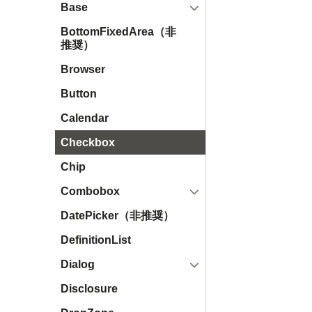
開く
Base
BottomFixedArea（非
推奨）
Browser
Button
Calendar
Checkbox
Chip
開く
Combobox
DatePicker（非推奨）
DefinitionList
開く
Dialog
Disclosure