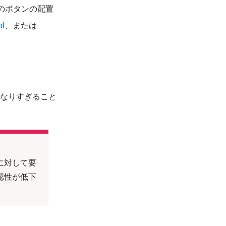
のボタンの配置
ol
、または
なりすぎること
に対して要
認性が低下