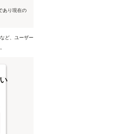
であり現在の
など、ユーザー
。
い
が値を選択する
、ユーザーがフ
（
※1
）
propsな
Message