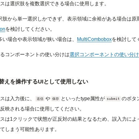
スは選択肢を複数選択できる場合に使用します。
択肢から単一選択しかできず、表示領域に余裕がある場合は原
ton
を検討してください。
多い場合や表示領域が狭い場合は、
MultiCombobox
を検討して
るコンポーネントの使い分けは
選択コンポーネントの使い分け
替えを操作するUIとして使用しない
スは入力後に、
や
といったtype属性が
のボタ
送信
保存
submit
反映される場合に使用してください。
スは1クリックで状態が正反対の結果となるため、誤入力によ
てしまう可能性あります。