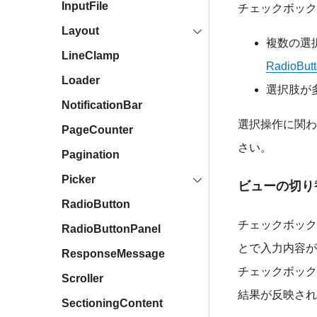
InputFile
チェックボック
開く
Layout
複数の選
LineClamp
RadioBut
Loader
選択肢が
NotificationBar
選択操作に関わ
PageCounter
さい。
Pagination
開く
Picker
ビューの切り
RadioButton
チェックボック
RadioButtonPanel
とで入力内容が
ResponseMessage
チェックボック
Scroller
結果が反映され
SectioningContent