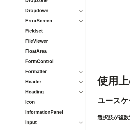
DropZone
開く
Dropdown
開く
ErrorScreen
Fieldset
FileViewer
FloatArea
FormControl
開く
Formatter
使用上
開く
Header
開く
Heading
ユースケ
Icon
InformationPanel
選択肢が複数
開く
Input