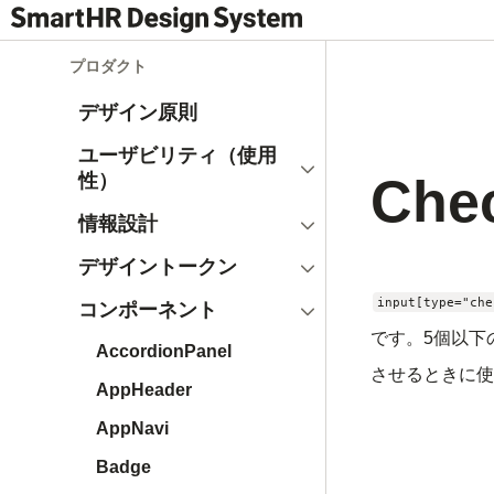
プロダクト
デザイン原則
ユーザビリティ（使用
開く
Che
性）
開く
情報設計
開く
デザイントークン
閉じる
input[type="che
コンポーネント
です。5個以下
AccordionPanel
させるときに使
AppHeader
AppNavi
Badge