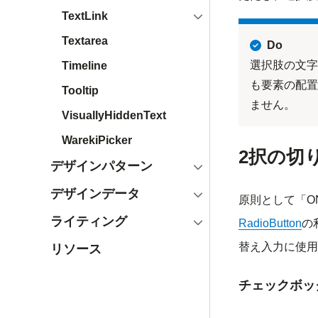
開く
TextLink
Textarea
Do
選択肢の文字
Timeline
も要素の配置
Tooltip
ません。
VisuallyHiddenText
WarekiPicker
2択の切
開く
デザインパターン
開く
デザインデータ
原則として「O
開く
ライティング
RadioButton
の
替え入力に使用
リソース
チェックボッ