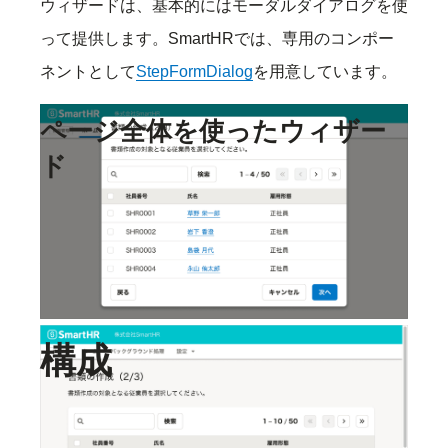
ウィザードは、基本的にはモーダルダイアログを使
って提供します。SmartHRでは、専用のコンポー
ネントとして
StepFormDialog
を用意しています。
ページ全体を使ったウィザー
ド
他の
モーダルなUI
と同様に、表示したい情報が多い
場合には、
FloatArea
を使ってページ全体をウィザ
ードにします。
構成
ウィザードは以下の要素で構成されています。