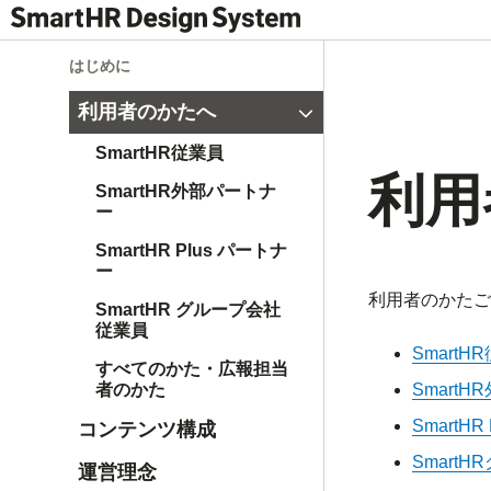
はじめに
閉じる
利用者のかたへ
SmartHR従業員
利用
SmartHR外部パートナ
ー
SmartHR Plus パートナ
ー
利用者のかたご
SmartHR グループ会社
従業員
SmartH
すべてのかた・広報担当
Smart
者のかた
SmartH
コンテンツ構成
Smart
運営理念