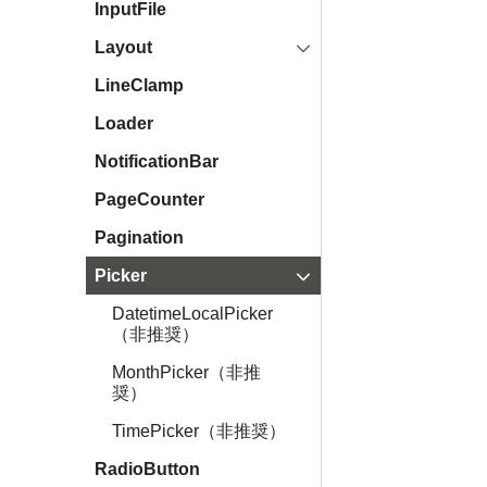
InputFile
開く
Layout
LineClamp
Loader
NotificationBar
PageCounter
Pagination
閉じる
Picker
DatetimeLocalPicker
（非推奨）
MonthPicker（非推
奨）
TimePicker（非推奨）
RadioButton