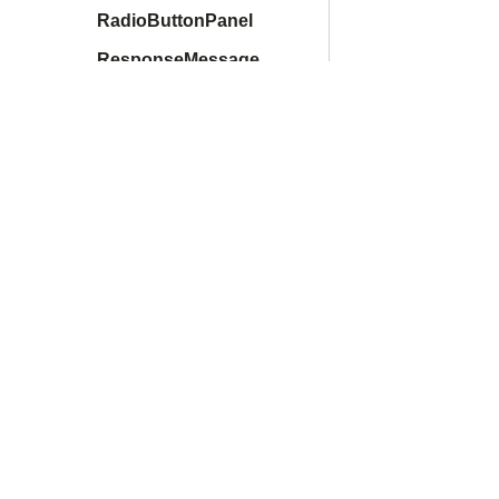
RadioButtonPanel
ResponseMessage
Scroller
SectioningContent
SegmentedControl
はじめに
SmartHR Design System
Select
SideMenu
利用者のかたへ
さがす
コンテンツ構成
SideNav
運営理念
SmartHRAILogo
利用規約
お問い合わせ・フィードバック
SmartHRLogo
運用ガイドライン
SpreadsheetTable
別タブで開く
更新情報（X）
別タブで開く
開く
運営会社
StatusLabel
Stepper