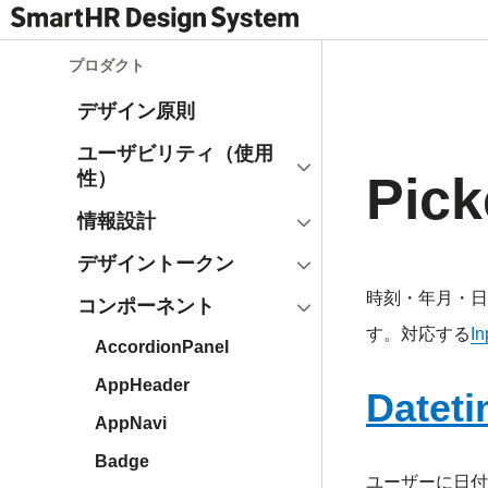
プロダクト
デザイン原則
ユーザビリティ（使用
開く
Pick
性）
開く
情報設計
開く
デザイントークン
時刻・年月・日
閉じる
コンポーネント
す。対応する
In
AccordionPanel
AppHeader
Datet
AppNavi
Badge
ユーザーに日付