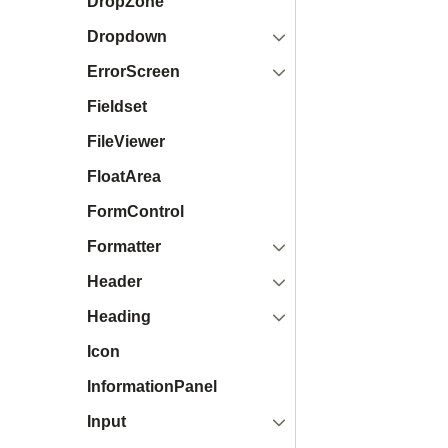
DropZone
開く
Dropdown
開く
ErrorScreen
Fieldset
FileViewer
FloatArea
FormControl
開く
Formatter
開く
Header
開く
Heading
Icon
InformationPanel
開く
Input