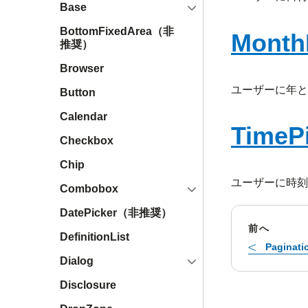
開く
Base
BottomFixedArea（非
Mont
推奨）
Browser
ユーザーに年と
Button
Calendar
Time
Checkbox
Chip
ユーザーに時刻
開く
Combobox
DatePicker（非推奨）
前へ
DefinitionList
Paginati
開く
Dialog
Disclosure