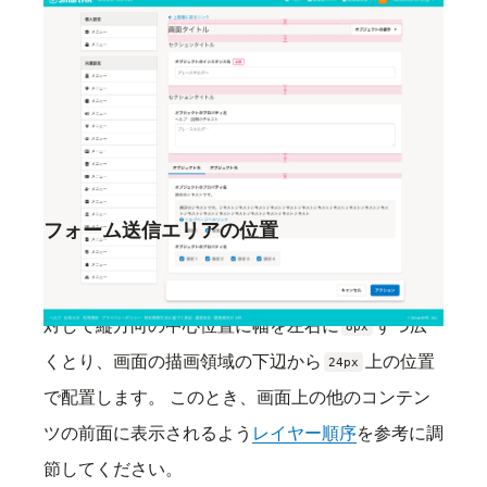
要素内やコンポーネント内の配置や余白は以下を参
照してください。
上に戻るリンクのレイアウト
共通設定の操作権限項目（SmartHR共通設
定）
フォーム送信エリアの位置
フォーム送信エリアは、右側のコンテンツエリアに
対して縦方向の中心位置に幅を左右に
ずつ広
8px
くとり、画面の描画領域の下辺から
上の位置
24px
で配置します。 このとき、画面上の他のコンテン
ツの前面に表示されるよう
レイヤー順序
を参考に調
節してください。