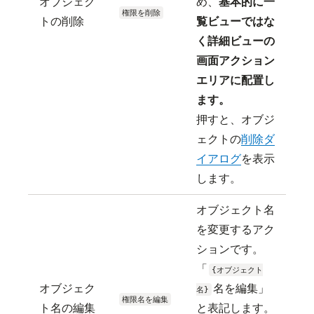
オブジェク
め、
基本的に一
権限を削除
トの削除
覧ビューではな
く詳細ビューの
画面アクション
エリアに配置し
ます。
押すと、オブジ
ェクトの
削除ダ
イアログ
を表示
します。
オブジェクト名
を変更するアク
ションです。
「
{オブジェクト
オブジェク
名を編集」
名}
権限名を編集
ト名の編集
と表記します。