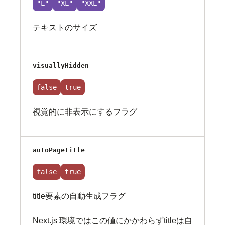
"L"
"XL"
"XXL"
テキストのサイズ
visuallyHidden
false
true
視覚的に非表示にするフラグ
autoPageTitle
false
true
title要素の自動生成フラグ
Next.js 環境ではこの値にかかわらずtitleは自