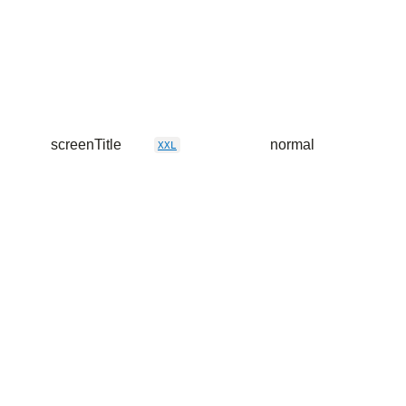
screenTitle
normal
XXL
TEXT