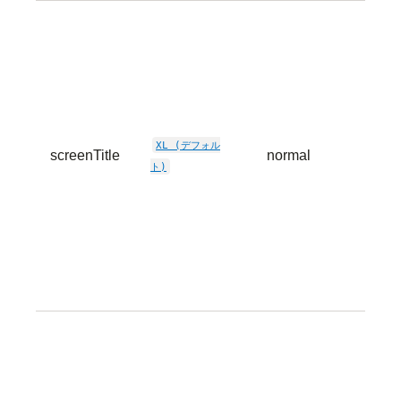
XL (デフォル
screenTitle
normal
TEXT
ト)