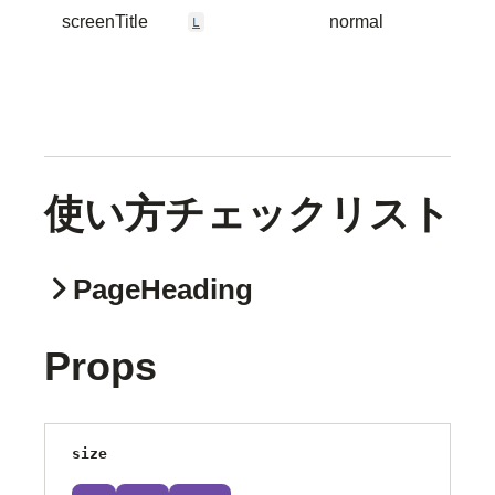
screenTitle
normal
L
TEXT
使い方チェックリスト
PageHeading
Props
size