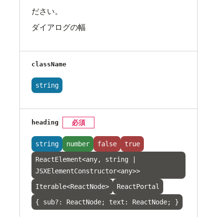
ださい。
ダイアログの幅
className
string
heading
必須
string
number
false
true
ReactElement<any, string |
JSXElementConstructor<any>>
Iterable<ReactNode>
ReactPortal
{ sub?: ReactNode; text: ReactNode; }