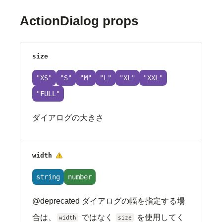
ActionDialog props
size
"XS"
"S"
"M"
"L"
"XL"
"XXL"
"FULL"
ダイアログの大きさ
非推奨
width
string
number
@deprecated ダイアログの幅を指定する場
合は、
ではなく
を使用してく
width
size