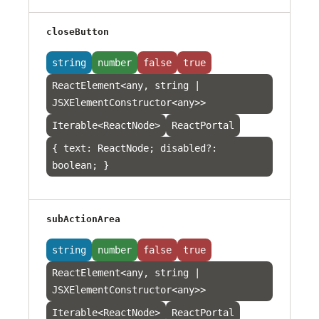
closeButton
string
number
false
true
ReactElement<any, string |
JSXElementConstructor<any>>
Iterable<ReactNode>
ReactPortal
{ text: ReactNode; disabled?:
boolean; }
subActionArea
string
number
false
true
ReactElement<any, string |
JSXElementConstructor<any>>
Iterable<ReactNode>
ReactPortal