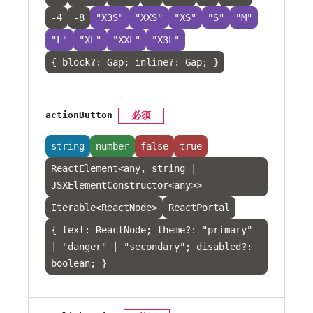
-4
-8
"X3S"
"XXS"
"XS"
"S"
"M"
"L"
"XL"
"XXL"
"X3L"
{ block?: Gap; inline?: Gap; }
actionButton
必須
string
number
false
true
ReactElement<any, string |
JSXElementConstructor<any>>
Iterable<ReactNode>
ReactPortal
{ text: ReactNode; theme?: "primary"
| "danger" | "secondary"; disabled?:
boolean; }