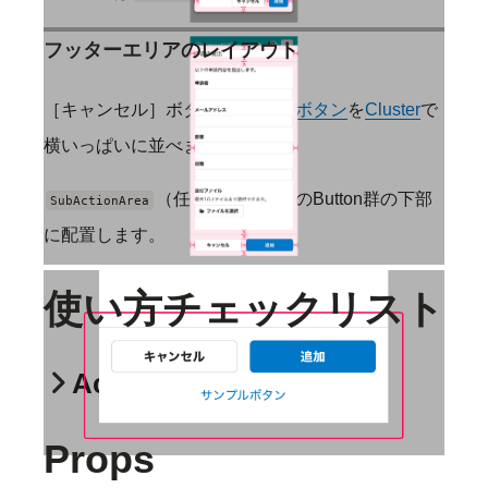
フッターエリアのレイアウト
［キャンセル］ボタンと
Primaryボタン
を
Cluster
で
横いっぱいに並べます。
（任意）は、上記のButton群の下部
SubActionArea
に配置します。
使い方チェックリスト
ActionDialog
Props