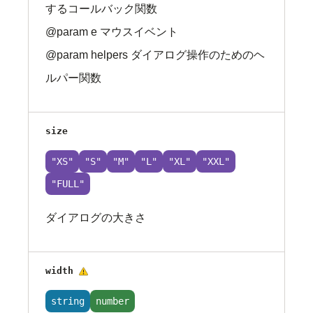
するコールバック関数
@param e マウスイベント
@param helpers ダイアログ操作のためのヘ
ルパー関数
size
"XS"
"S"
"M"
"L"
"XL"
"XXL"
"FULL"
ダイアログの大きさ
非推奨
width
string
number