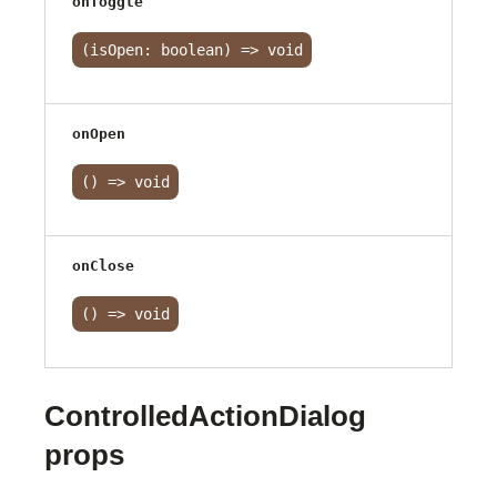
onToggle
(isOpen: boolean) => void
onOpen
() => void
onClose
() => void
ControlledActionDialog
props