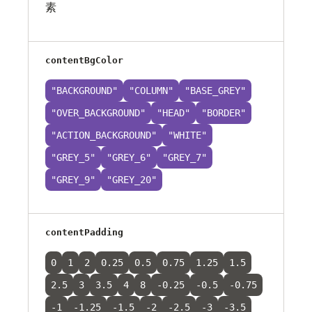
素
contentBgColor
"BACKGROUND"
"COLUMN"
"BASE_GREY"
"OVER_BACKGROUND"
"HEAD"
"BORDER"
"ACTION_BACKGROUND"
"WHITE"
"GREY_5"
"GREY_6"
"GREY_7"
"GREY_9"
"GREY_20"
contentPadding
0
1
2
0.25
0.5
0.75
1.25
1.5
2.5
3
3.5
4
8
-0.25
-0.5
-0.75
-1
-1.25
-1.5
-2
-2.5
-3
-3.5