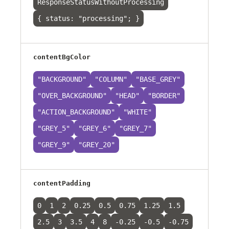
ResponseStatusWithoutProcessing
{ status: "processing"; }
contentBgColor
"BACKGROUND"
"COLUMN"
"BASE_GREY"
"OVER_BACKGROUND"
"HEAD"
"BORDER"
"ACTION_BACKGROUND"
"WHITE"
"GREY_5"
"GREY_6"
"GREY_7"
"GREY_9"
"GREY_20"
contentPadding
0
1
2
0.25
0.5
0.75
1.25
1.5
2.5
3
3.5
4
8
-0.25
-0.5
-0.75