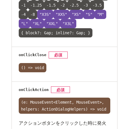
-1
-1.25
-1.5
-2
-2.5
-3
-3.5
-4
-8
"X3S"
"XXS"
"XS"
"S"
"M"
"L"
"XL"
"XXL"
"X3L"
{ block?: Gap; inline?: Gap; }
onClickClose
必須
() => void
onClickAction
必須
(e: MouseEvent<Element, MouseEvent>,
helpers: ActionDialogHelpers) => void
アクションボタンをクリックした時に発火