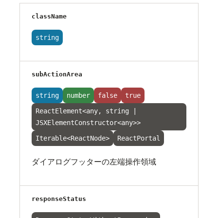
className
string
subActionArea
string
number
false
true
ReactElement<any, string |
JSXElementConstructor<any>>
Iterable<ReactNode>
ReactPortal
ダイアログフッターの左端操作領域
responseStatus