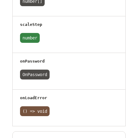
number[]
scaleStep
number
onPassword
OnPassword
onLoadError
() => void