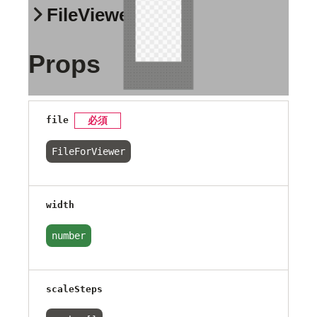
FileViewer
Props
file
必須
FileForViewer
width
number
scaleSteps