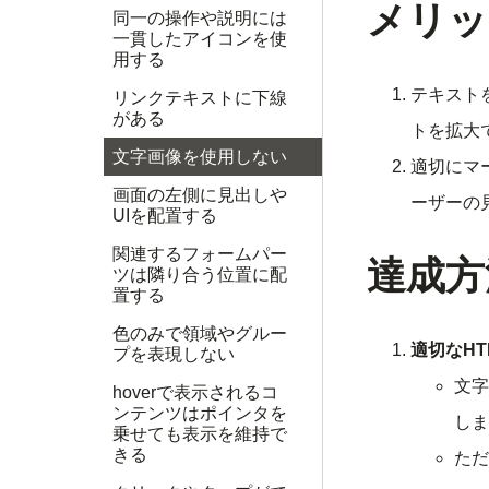
メリッ
同一の操作や説明には
一貫したアイコンを使
用する
テキスト
リンクテキストに下線
がある
トを拡大
文字画像を使用しない
適切にマ
画面の左側に見出しや
ーザーの
UIを配置する
関連するフォームパー
達成方
ツは隣り合う位置に配
置する
色のみで領域やグルー
適切なH
プを表現しない
文字
hoverで表示されるコ
ンテンツはポインタを
しま
乗せても表示を維持で
きる
ただ