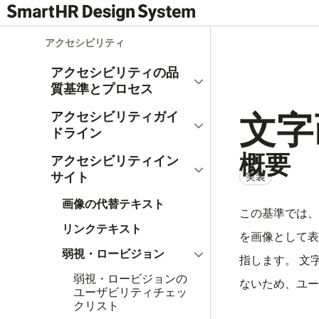
アクセシビリティ
アクセシビリティの品
開く
質基準とプロセス
文字
アクセシビリティガイ
開く
ドライン
概要
アクセシビリティイン
閉じる
サイト
実装
画像の代替テキスト
この基準では、
リンクテキスト
を画像として表
閉じる
弱視・ロービジョン
指します。 文
弱視・ロービジョンの
ないため、ユー
ユーザビリティチェッ
クリスト