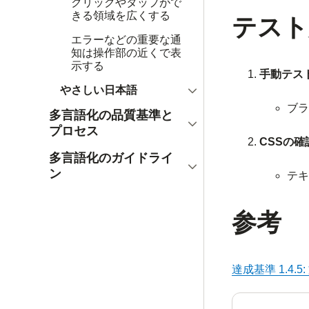
クリックやタップがで
きる領域を広くする
テスト
エラーなどの重要な通
知は操作部の近くで表
示する
手動テス
開く
やさしい日本語
ブラ
多言語化の品質基準と
開く
プロセス
CSSの確
多言語化のガイドライ
開く
ン
テキ
参考
達成基準 1.4.