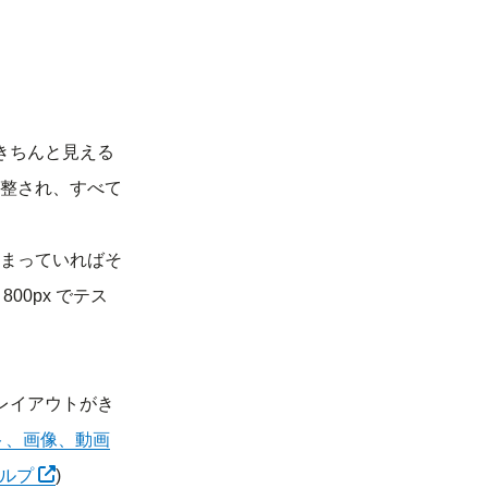
きちんと見える
整され、すべて
まっていればそ
00px でテス
レイアウトがき
ト、画像、動画
別タブで開く
ヘルプ
)