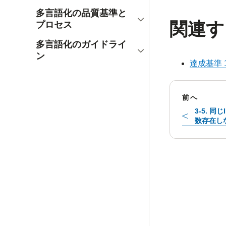
多言語化の品質基準と
開く
関連す
プロセス
多言語化のガイドライ
開く
ン
達成基準 
前へ
3-5. 
数存在し