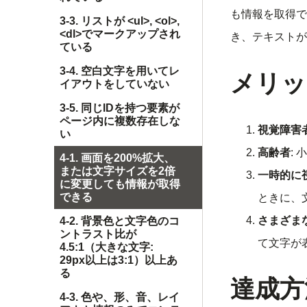
も情報を取得で
3-3. リストが <ul>, <ol>,
<dl>でマークアップされ
き、テキストが
ている
3-4. 空白文字を用いてレ
メリッ
イアウトをしていない
3-5. 同じIDを持つ要素が
ページ内に複数存在しな
視覚障害
い
高齢者
:
4-1. 画面を200%拡大、
または文字サイズを2倍
一時的に
に変更しても情報が取得
できる
ときに、
さまざま
4-2. 背景色と文字色のコ
ントラスト比が
て文字が
4.5:1（大きな文字:
29px以上は3:1）以上あ
る
達成方
4-3. 色や、形、音、レイ