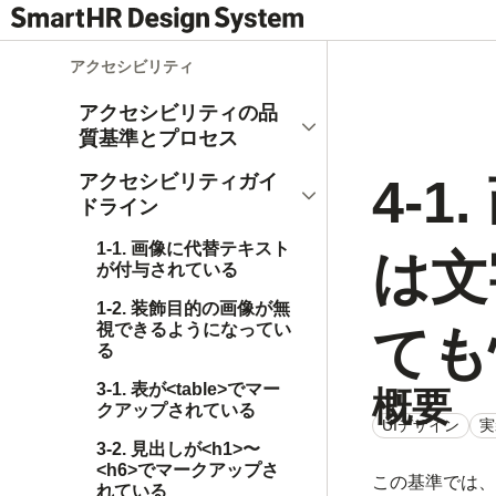
アクセシビリティ
アクセシビリティの品
開く
質基準とプロセス
4-
アクセシビリティガイ
閉じる
ドライン
1-1. 画像に代替テキスト
は文
が付与されている
1-2. 装飾目的の画像が無
視できるようになってい
ても
る
3-1. 表が<table>でマー
概要
クアップされている
UIデザイン
実
3-2. 見出しが<h1>〜
<h6>でマークアップさ
この基準では、
れている