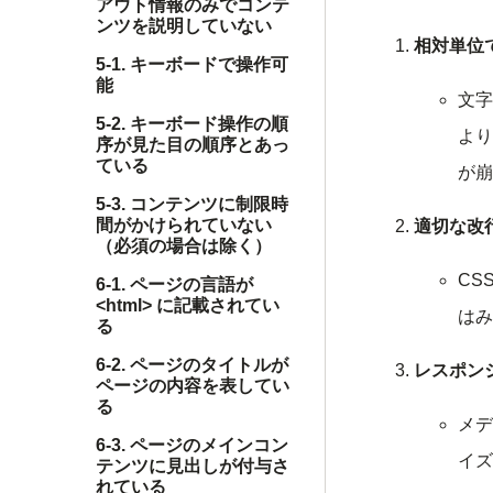
アウト情報のみでコンテ
ンツを説明していない
相対単位
5-1. キーボードで操作可
能
文字
5-2. キーボード操作の順
より
序が見た目の順序とあっ
ている
が崩
5-3. コンテンツに制限時
間がかけられていない
適切な改
（必須の場合は除く）
CS
6-1. ページの言語が
<html> に記載されてい
はみ
る
6-2. ページのタイトルが
レスポン
ページの内容を表してい
る
メデ
6-3. ページのメインコン
イズ
テンツに見出しが付与さ
れている