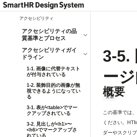
アクセシビリティ
アクセシビリティの品
開く
質基準とプロセス
3-
アクセシビリティガイ
閉じる
ドライン
1-1. 画像に代替テキスト
ージ
が付与されている
1-2. 装飾目的の画像が無
概要
視できるようになってい
る
実装
3-1. 表が<table>でマー
この基準では、
クアップされている
ください。HT
3-2. 見出しが<h1>〜
<h6>でマークアップさ
ダーやスクリプ
れている