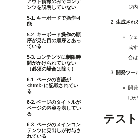
アウト情報のみでコンテ
ジ内
ンツを説明していない
5-1. キーボードで操作可
生成され
能
5-2. キーボード操作の順
ウェ
序が見た目の順序とあっ
ている
成す
5-3. コンテンツに制限時
合は
間がかけられていない
（必須の場合は除く）
開発ツー
6-1. ページの言語が
<html> に記載されてい
開発
る
ID
6-2. ページのタイトルが
ページの内容を表してい
る
テスト
6-3. ページのメインコン
テンツに見出しが付与さ
れている