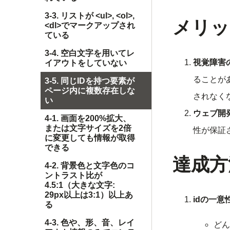
3-3. リストが <ul>, <ol>,
メリッ
<dl>でマークアップされ
ている
3-4. 空白文字を用いてレ
視覚障害
イアウトをしていない
ることが
3-5. 同じIDを持つ要素が
ページ内に複数存在しな
されなく
い
ウェブ開
4-1. 画面を200%拡大、
または文字サイズを2倍
性が保証
に変更しても情報が取得
できる
達成方
4-2. 背景色と文字色のコ
ントラスト比が
4.5:1（大きな文字:
29px以上は3:1）以上あ
idの一意
る
4-3. 色や、形、音、レイ
どん