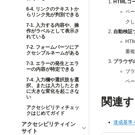
HTML
6-4. リンクのテキストか
ペー
らリンク先が判別できる
クし
7-1. 入力する内容や、操
作がラベルとして表示さ
自動検証
れている
HT
7-2. フォームパーツにア
重複
クセシブルネームがある
ブラウザ
7-3. エラーの発生とエラ
ーの内容が特定できる
ブラ
7-4. 入力欄や選択肢を選
ペー
択、または入力したとき
に大きな変化を起こさな
い
関連す
アクセシビリティチェッ
クはじめてガイド
達成基準 
アクセシビリティイン
開く
サイト